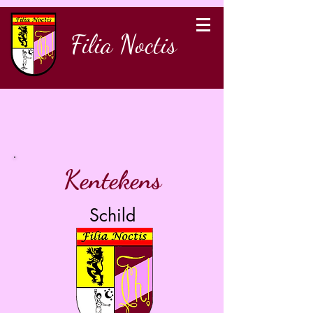
Filia Noctis
Kentekens
Schild