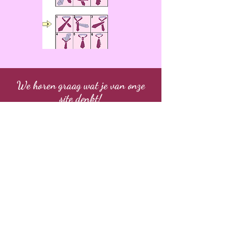
We horen graag wat je van onze
site denkt!
Beoordelen